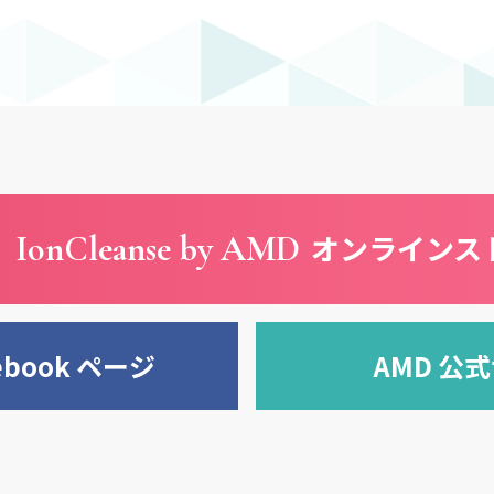
IonCleanse by AMD
オンラインス
ebook ページ
AMD 公