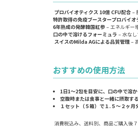
プロバイオティクス 10億 CFU配合
–
特許取得の免疫ブースタープロバイオ
6年熟成の発酵韓国紅参
– エネルギ
口の中で溶けるフォーミュラ
– 水な
スイスのMilda AGによる品質管理
–
おすすめの使用方法
1日1～2包を目安に、口の中で溶
空腹時または食事と一緒に摂取す
１セット（５箱）で１.５〜２ヶ月
消費税込み、送料別、商品ご購入後７