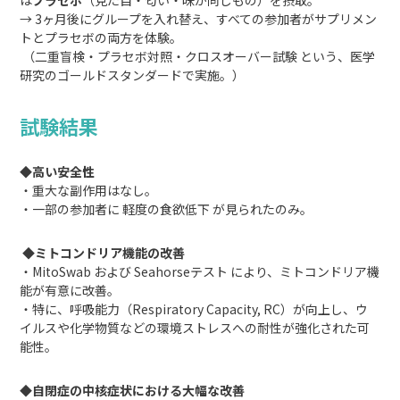
→ 3ヶ月後にグループを入れ替え、すべての参加者がサプリメン
トとプラセボの両方を体験。
（二重盲検・プラセボ対照・クロスオーバー試験 という、医学
研究のゴールドスタンダードで実施。）
試験結果
◆
高い安全性
・重大な副作用はなし。
・一部の参加者に 軽度の食欲低下 が見られたのみ。
◆
ミトコンドリア機能の改善
・MitoSwab および Seahorseテスト により、ミトコンドリア機
能が有意に改善。
・特に、呼吸能力（Respiratory Capacity, RC）が向上し、ウ
イルスや化学物質などの環境ストレスへの耐性が強化された可
能性。
◆
自閉症の中核症状における大幅な改善