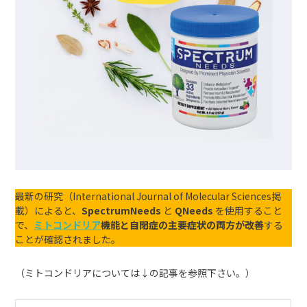
最新の研究（International Journal of Molecular Sciences掲
載）によると、
SpectrumNeeds
と
QNeeds
を使用すること
で、
ミトコンドリア
機能と自閉症の主要症状の両方が改善
する
ことが確認されました。
（ミトコンドリアについては↓の記事を参照下さい。）