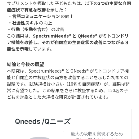
サプリメントを摂取した子どもたちは、以下の
3つの主要な自閉
症症状
で
有意な改善
を示した：
・
言語コミュニケーション
の向上
・社会性スキル
の向上
・行動（多動を含む）
の改善
この結果は、
SpectrumNeeds® と QNeeds® がミトコンドリ
ア機能を改善し、それが自閉症の主要症状の改善につながる可
能性を示唆
しています。
結論と今後の展望
本研究は、SpectrumNeeds® と QNeeds® がミトコンドリア機
能と自閉症の中核症状の両方を改善することを示した初めての
試験です。 試験規模は小さい（16名の自閉症児）が、結果は非
常に有望でした。 この結果をさらに検証するため、120名の子
どもを対象とした大規模な研究が計画されています。