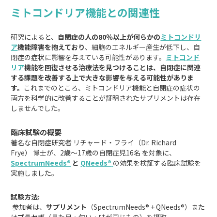
ミトコンドリア機能との関連性
研究によると、
自閉症の人の80％以上が何らかの
ミトコンドリ
ア
機能障害を抱えており
、細胞のエネルギー産生が低下し、自
閉症の症状に影響を与えている可能性があります。
ミトコンド
リア
機能を回復させる治療法を見つけることは、自閉症に関連
する課題を改善する上で大きな影響を与える可能性がありま
す。
これまでのところ、ミトコンドリア機能と自閉症の症状の
両方を科学的に改善することが証明されたサプリメントは存在
しませんでした。
臨床試験の概要
著名な自閉症研究者 リチャード・フライ（Dr. Richard
Frye） 博士が、2歳〜17歳の自閉症児16名 を対象に、
SpectrumNeeds®
と
QNeeds®
の効果を検証する臨床試験を
実施しました。
試験方法:
参加者は、
サプリメント
（SpectrumNeeds® + QNeeds®）また
は
プラセボ
（見た目・匂い・味が同じもの）を摂取。