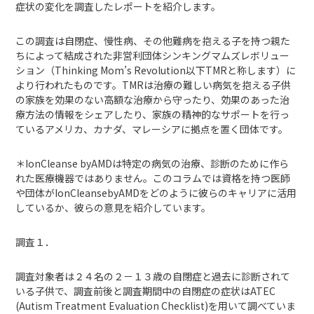
症状の変化を調査したレポートを紹介します。
この調査は自閉症、慢性病、その他難病を抱える子を持つ親た
ちによって結成された非営利団体シンキングマムズレボリュー
ション（Thinking Mom’s Revolution以下TMRと称します）に
より行われたものです。TMRは治療の難しい病気を抱える子供
の家族を効果のない高額な治療から守ったり、効果のあった治
療方法の情報をシェアしたり、家族の精神的なサポートを行っ
ているアメリカ、カナダ、マレーシアに拠点を置く団体です。
＊IonCleanse byAMDは特定の病気の治療、診断のために作ら
れた医療機器ではありません。このコラムでは資格を持つ医師
や団体がIonCleansebyAMDをどのように彼らのキャリアに活用
しているか、彼らの意見を紹介しています。
調査１．
調査対象者は２４名の２－１３歳の自閉症と過去に診断されて
いる子供で、調査前後と調査期間中の自閉症の症状はATEC
(Autism Treatment Evaluation Checklist)を用いて調べていま