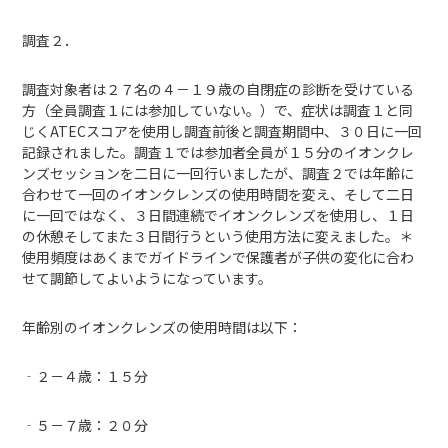
調査２．
調査対象者は２７名の４－１９歳の自閉症の診断を受けている
方（全員調査１には参加していない。）で、症状は調査１と同
じくATECスコアを使用し調査前後と調査期間中、３０日に一回
記録されました。調査１では参加者全員が１５分のイオンクレ
ンズセッションを二日に一回行いましたが、調査２では年齢に
合わせて一回のイオンクレンズの使用時間を変え、そして二日
に一回ではなく、３日間連続でイオンクレンズを使用し、１日
の休憩そしてまた３日間行うという使用方法に変えました。＊
使用頻度はあくまでガイドラインで保護者が子供の変化に合わ
せて調節してよいようになっています。
年齢別のイオンクレンズの使用時間は以下：
‐２－４歳：１５分
‐５－７歳：２０分