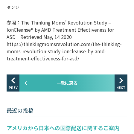
タンジ
参照：The Thinking Moms’ Revolution Study –
IonCleanse® by AMD Treatment Effectiveness for
ASD Retrieved May, 14 2020
https://thinkingmomsrevolution.com/the-thinking-
moms-revolution-study-ioncleanse-by-amd-
treatment-effectiveness-for-asd/
一覧に戻る
PREV
NEXT
最近の投稿
アメリカから日本への国際配送に関するご案内