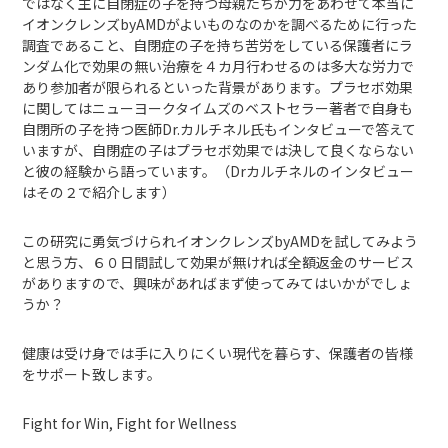
ではなく主に自閉症の子を持つ母親たちが力をあわせて本当に
イオンクレンズbyAMDがよいものなのかを調べるために行った
調査であること、自閉症の子を持ち苦労をしている保護者にラ
ンダム化で効果の無い治療を４カ月行わせるのは多大な労力で
あり参加者が限られるといった背景があります。プラセボ効果
に関してはニューヨークタイムズのベストセラー著者で自身も
自閉所の子を持つ医師Dr.カルチネル氏もインタビューで答えて
いますが、自閉症の子はプラセボ効果では決して良くならない
と彼の経験から語っています。（Drカルチネルのインタビュー
はその２で紹介します）
この研究に勇気づけられイオンクレンズbyAMDを試してみよう
と思う方、６０日間試して効果が無ければ全額返金のサービス
がありますので、興味があればまず使ってみてはいかがでしょ
うか？
健康は受け身では手に入りにくい現代を暮らす、保護者の皆様
をサポート致します。
Fight for Win, Fight for Wellness