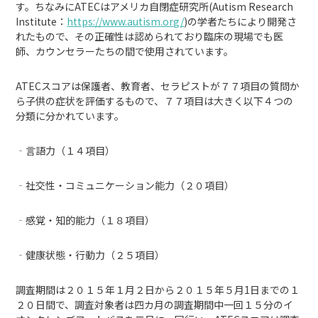
す。ちなみにATECはアメリカ自閉症研究所(Autism Research
Institute：
https://www.autism.org/
)の学者たちにより開発さ
れたもので、その正確性は認められており臨床の現場でも医
師、カウンセラーたちの間で使用されています。
ATECスコアは保護者、教育者、セラピストが７７項目の質問か
ら子供の症状を評価するもので、７７項目は大きく以下４つの
分類に分かれています。
‐言語力（１４項目）
‐社交性・コミュニケーション能力（２０項目）
‐感覚・知的能力（１８項目）
‐健康状態・行動力（２５項目）
調査期間は２０１５年１月２日から２０１５年５月1日までの１
２０日間で、調査対象者は四カ月の調査期間中一回１５分のイ