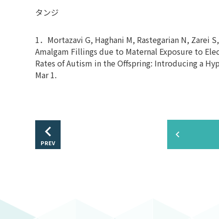
タンジ
1．Mortazavi G, Haghani M, Rastegarian N, Zarei S,
Amalgam Fillings due to Maternal Exposure to Elec
Rates of Autism in the Offspring: Introducing a Hy
Mar 1.
PREV