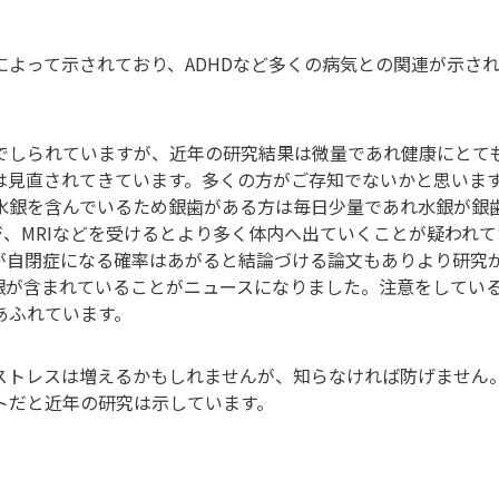
よって示されており、ADHDなど多くの病気との関連が示さ
でしられていますが、近年の研究結果は微量であれ健康にとて
は見直されてきています。多くの方がご存知でないかと思いま
水銀を含んでいるため銀歯がある方は毎日少量であれ水銀が銀
、MRIなどを受けるとより多く体内へ出ていくことが疑われて
が自閉症になる確率はあがると結論づける論文もありより研究
銀が含まれていることがニュースになりました。注意をしてい
あふれています。
ストレスは増えるかもしれませんが、知らなければ防げません
トだと近年の研究は示しています。