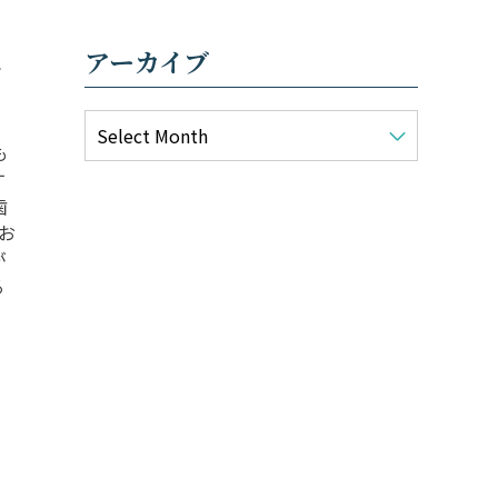
アーカイブ
れ
も
す
歯
お
が
る
。