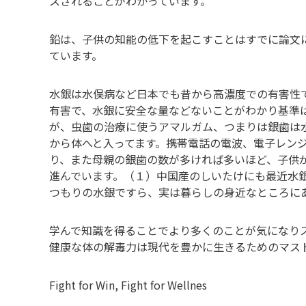
スされることがわかっています。
鉛は、子供の知能の低下を起こすことはすでに論文に
ています。
水銀は水俣病など日本でも昔から高濃度での有害性
有害で、水銀に安全な量などないことがわかり基準
が、虫歯の治療に使うアマルガム、つまりは銀歯は
から体へと入ってます。携帯電話の電波、電子レンジ
り、また母親の銀歯の数が多ければ多いほど、子供
進んでいます。（１）中国産のしいたけにも最近水
つもりの水銀ですら、実は暮らしの身近なところに
学んで知識を得ることでより多くのことが気になり
健康な体の解毒力は現代を豊かに生きるためのマス
Fight for Win, Fight for Wellnes