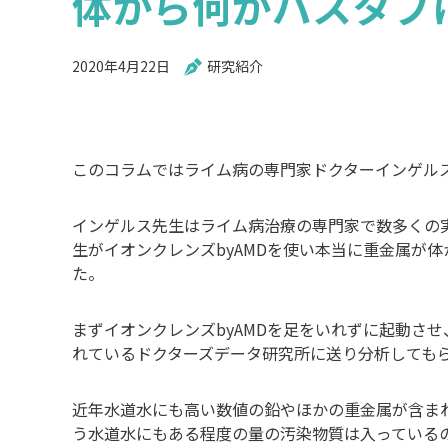
体から何がバスタブ
2020年4月22日
研究紹介
このコラムではライム病の専門家ドクターインゲル
インゲルス先生はライム病治療の専門家で数多くの
生がイオンクレンズbyAMDを使い本当に重金属が
た。
まずイオンクレンズbyAMDを足をいれずに起動さ
れているドクターズデータ研究所に送り分析しても
近年水道水にも高い数値の鉛やほかの重金属が含ま
う水道水にもある程度の量の汚染物質は入っている