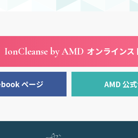
IonCleanse by AMD
オンラインス
ebook ページ
AMD 公