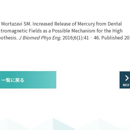
 Mortazavi SM. Increased Release of Mercury from Dental
tromagnetic Fields as a Possible Mechanism for the High
pothesis.
J Biomed Phys Eng
. 2016;6(1):41‐46. Published 2
一覧に戻る
NEX